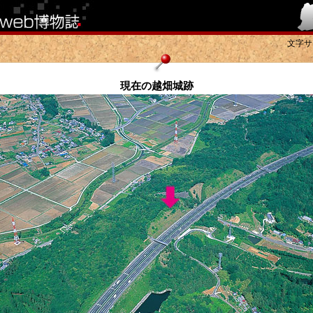
文字サ
現在の越畑城跡