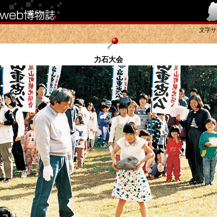
文字サ
力石大会