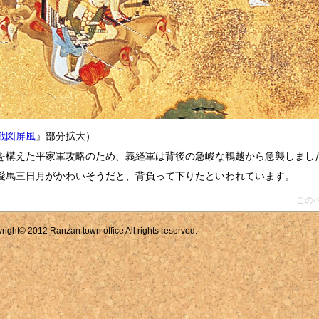
戦図屏風
』部分拡大）
を構えた平家軍攻略のため、義経軍は背後の急峻な鵯越から急襲しまし
愛馬三日月がかわいそうだと、背負って下りたといわれています。
この
© 2012 Ranzan town office All rights reserved.