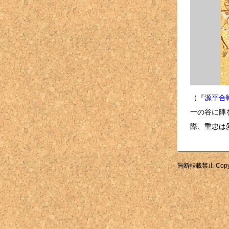
（『
源平合
一の谷に陣
際、重忠は
無断転載禁止 Copyright