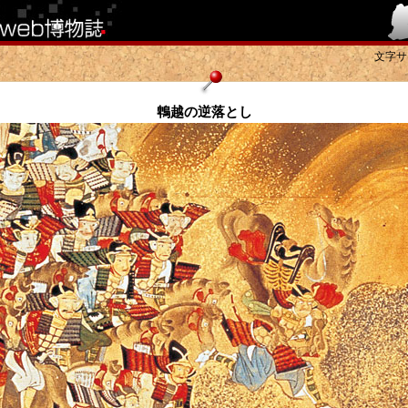
文字サ
鵯越の逆落とし