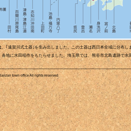
は、｢遠賀川式土器｣を生み出しました。この土器は西日本全域に分布し
、各地に水田稲作をもたらせました。埼玉県では、熊谷市北島遺跡で水
n town office All rights reserved.